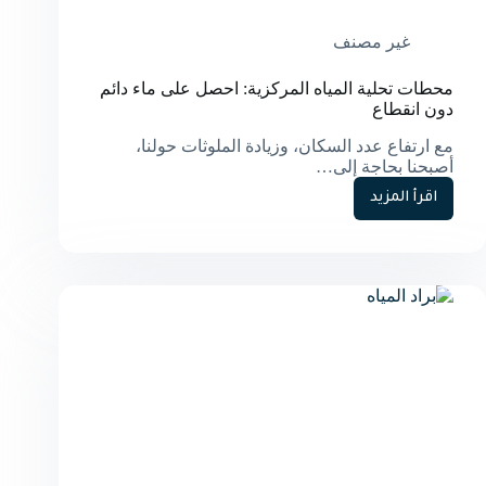
غير مصنف
محطات تحلية المياه المركزية: احصل على ماء دائم
دون انقطاع
مع ارتفاع عدد السكان، وزيادة الملوثات حولنا،
أصبحنا بحاجة إلى…
اقرأ المزيد
محطات
تحلية
المياه
المركزية:
احصل
على
ماء
دائم
دون
انقطاع