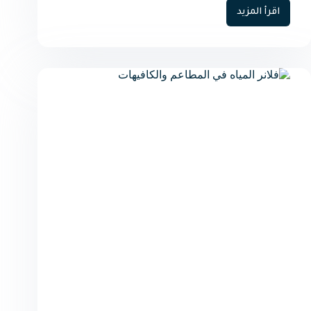
اقرأ المزيد
دور
المياه
النقية
في
جودة
المشروبات
والمأكولات