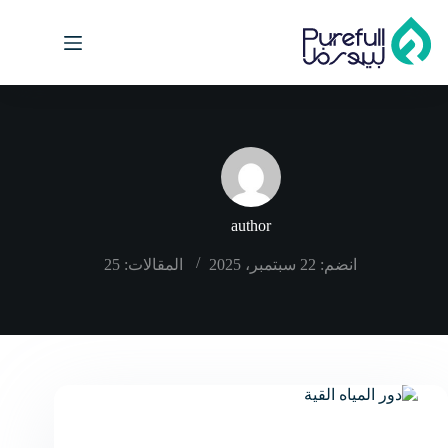
لتجاوز
لى
لمحتوى
author
انضم: 22 سبتمبر، 2025
المقالات: 25