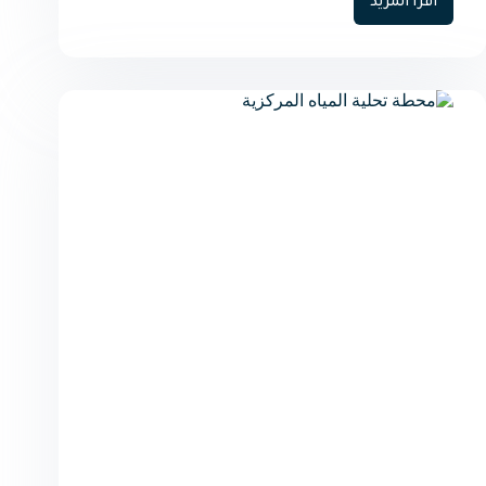
اقرأ المزيد
جهاز
تحلية
مياه
مركزي
بالنانو:
اضمن
نجاح
مشروعك
عبر
مصدر
دائم
للمياه
النقية