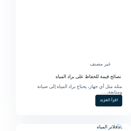
غير مصنف
نصائح قيمة للحفاظ على براد المياه
مثله مثل أي جهاز، يحتاج براد المياه إلى صيانة
ومتابعة،…
اقرأ المزيد
نصائح
قيمة
للحفاظ
على
براد
المياه