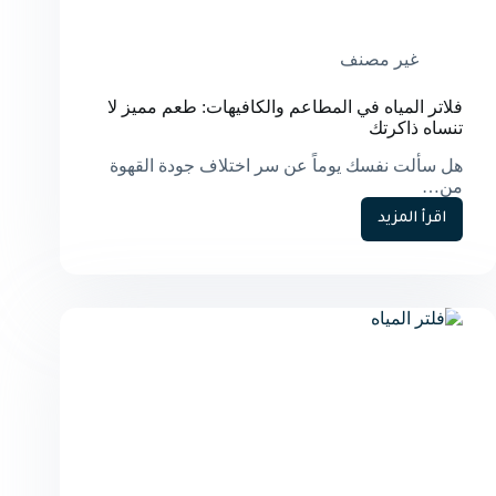
غير مصنف
فلاتر المياه في المطاعم والكافيهات: طعم مميز لا
تنساه ذاكرتك
هل سألت نفسك يوماً عن سر اختلاف جودة القهوة
من…
اقرأ المزيد
فلاتر
المياه
في
المطاعم
والكافيهات:
طعم
مميز
لا
تنساه
ذاكرتك