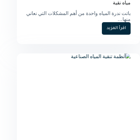
مياه نقية
باتت ندرة المياه واحدة من أهم المشكلات التي نعاني
منها…
اقرأ المزيد
جهاز
تحلية
مياه
نانو:
الحل
العصري
للحصول
على
مياه
نقية