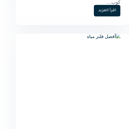
كوب…
اقرأ المزيد
أفضل
برادات
المياه
المنزلية
للحفاظ
على
صحة
أسرتك