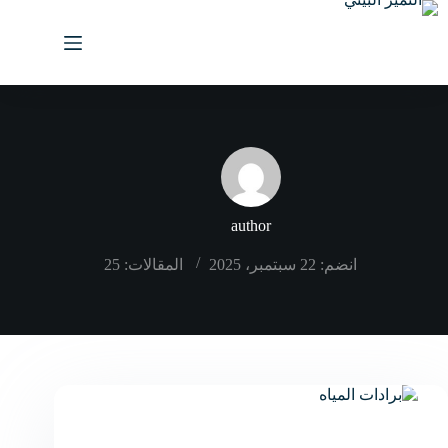
لتجاوز
لى
لمحتوى
author
انضم: 22 سبتمبر، 2025
المقالات: 25