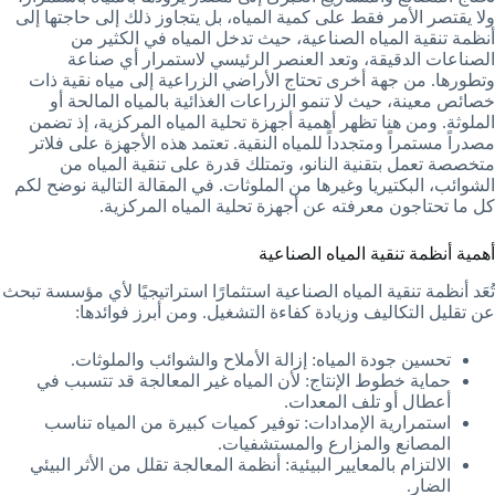
ولا يقتصر الأمر فقط على كمية المياه، بل يتجاوز ذلك إلى حاجتها إلى
أنظمة تنقية المياه الصناعية، حيث تدخل المياه في الكثير من
الصناعات الدقيقة، وتعد العنصر الرئيسي لاستمرار أي صناعة
وتطورها. من جهة أخرى تحتاج الأراضي الزراعية إلى مياه نقية ذات
خصائص معينة، حيث لا تنمو الزراعات الغذائية بالمياه المالحة أو
الملوثة. ومن هنا تظهر أهمية أجهزة تحلية المياه المركزية، إذ تضمن
مصدراً مستمراً ومتجدداً للمياه النقية. تعتمد هذه الأجهزة على فلاتر
متخصصة تعمل بتقنية النانو، وتمتلك قدرة على تنقية المياه من
الشوائب، البكتيريا وغيرها من الملوثات. في المقالة التالية نوضح لكم
كل ما تحتاجون معرفته عن أجهزة تحلية المياه المركزية.
أهمية أنظمة تنقية المياه الصناعية
تُعَد أنظمة تنقية المياه الصناعية استثمارًا استراتيجيًا لأي مؤسسة تبحث
عن تقليل التكاليف وزيادة كفاءة التشغيل. ومن أبرز فوائدها:
تحسين جودة المياه: إزالة الأملاح والشوائب والملوثات.
حماية خطوط الإنتاج: لأن المياه غير المعالجة قد تتسبب في
أعطال أو تلف المعدات.
استمرارية الإمدادات: توفير كميات كبيرة من المياه تناسب
المصانع والمزارع والمستشفيات.
الالتزام بالمعايير البيئية: أنظمة المعالجة تقلل من الأثر البيئي
الضار.