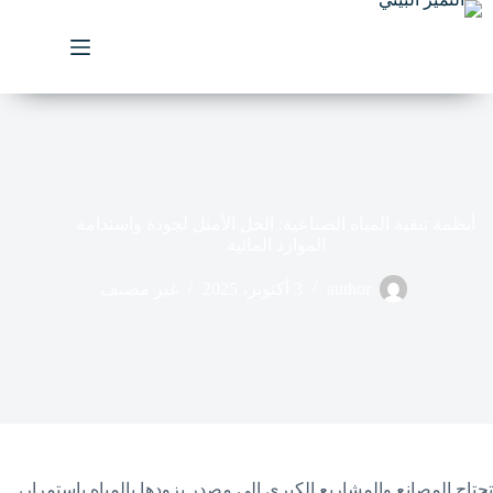
لتجاوز
لى
لمحتوى
أنظمة تنقية المياه الصناعية: الحل الأمثل لجودة واستدامة
الموارد المائية
author
3 أكتوبر، 2025
غير مصنف
تحتاج المصانع والمشاريع الكبرى إلى مصدر يزودها بالمياه باستمرار،