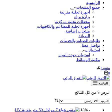
الرئيسية
جميع المنتجات
أجهزة تحلية منزلية
برادة مياه
محطات تحلية مركزية
أجهزة تحلية للمطاعم والكافيهات
منتجات إضافية
الصيانة
طلبات الصيانة والخدمات
تواصل معنا
استبيانات
استبيان جودة المياه
مكتبة الوسائط
Login
عربة
0
التسوق
القائمة
عرض ⁦9⁩ من كل النتائج
- 18%