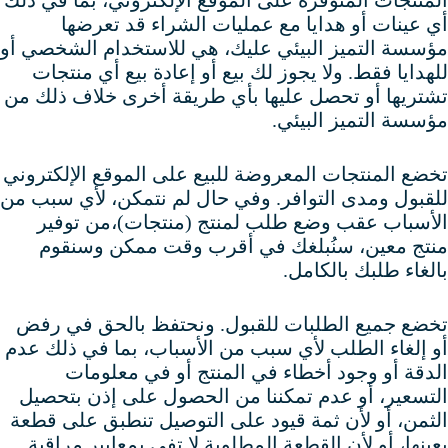
المنتجات المتوفرة على الموقع الإلكتروني، بما في ذلك
أي عينات أو هدايا مع عمليات الشراء قد تعرضها
مؤسسة التميز البيئي عليك، هي للاستخدام الشخصي أو
للهدايا فقط. ولا يجوز لك بيع أو إعادة بيع أي منتجات
تشتريها أو تحصل عليها بأي طريقة أخرى خلاف ذلك من
مؤسسة التميز البيئي.
تخضع المنتجات المعروضة للبيع على الموقع الإلكتروني
للقبول ومدى التوافر. وفي حال لم نتمكن، لأي سبب من
الأسباب عقب وضع طلب لمنتج (منتجات)،من توفير
منتج معين، سنُبلغك في أقرب وقت ممكن وسنقوم
بالغاء طلبك بالكامل.
تخضع جميع الطلبات للقبول. ونحتفظ بالحق في رفض
أو إلغاء الطلب لأي سبب من الأسباب، بما في ذلك عدم
الدقة أو وجود أخطاء في المنتج أو في معلومات
التسعير، أو عدم تمكننا من الحصول على إذن بتحصيل
الثمن، أو لأن ثمة قيود على التوصيل تنطبق على قطعة
بعينها، أو لأن القطعة المطلوبة لا تفي بمعايير مراقبة