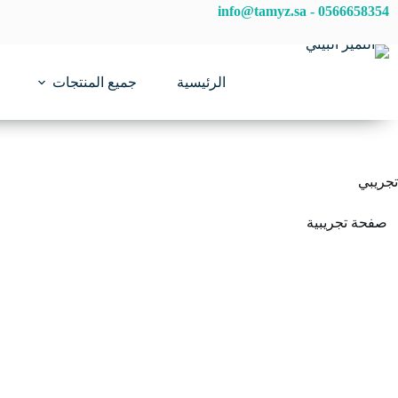
لتجاوز
info@tamyz.sa
-
0566658354
لى
لمحتوى
الرئيسية
جميع المنتجات
تجريبي
صفحة تجريبية