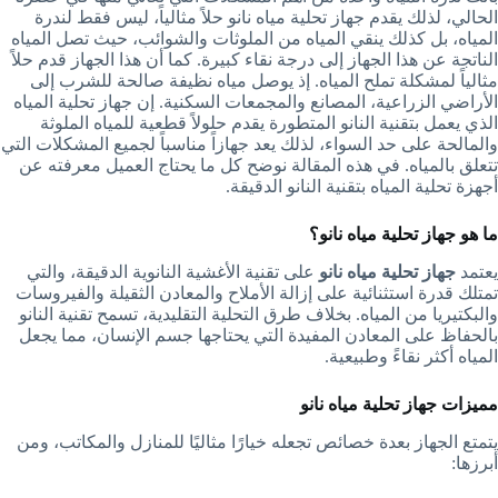
الحالي، لذلك يقدم جهاز تحلية مياه نانو حلاً مثالياً، ليس فقط لندرة
المياه، بل كذلك ينقي المياه من الملوثات والشوائب، حيث تصل المياه
الناتجة عن هذا الجهاز إلى درجة نقاء كبيرة. كما أن هذا الجهاز قدم حلاً
مثالياً لمشكلة تملح المياه. إذ يوصل مياه نظيفة صالحة للشرب إلى
الأراضي الزراعية، المصانع والمجمعات السكنية. إن جهاز تحلية المياه
الذي يعمل بتقنية النانو المتطورة يقدم حلولاً قطعية للمياه الملوثة
والمالحة على حد السواء، لذلك يعد جهازاً مناسباً لجميع المشكلات التي
تتعلق بالمياه. في هذه المقالة نوضح كل ما يحتاج العميل معرفته عن
أجهزة تحلية المياه بتقنية النانو الدقيقة.
ما هو جهاز تحلية مياه نانو؟
يعتمد
جهاز تحلية مياه نانو
على تقنية الأغشية النانوية الدقيقة، والتي
تمتلك قدرة استثنائية على إزالة الأملاح والمعادن الثقيلة والفيروسات
والبكتيريا من المياه. بخلاف طرق التحلية التقليدية، تسمح تقنية النانو
بالحفاظ على المعادن المفيدة التي يحتاجها جسم الإنسان، مما يجعل
المياه أكثر نقاءً وطبيعية.
مميزات جهاز تحلية مياه نانو
يتمتع الجهاز بعدة خصائص تجعله خيارًا مثاليًا للمنازل والمكاتب، ومن
أبرزها: