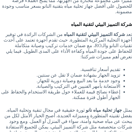
مميزًا على مجموعة مختارة من أجهزتها، مما يمنح العملاء فرصة
للحصول على أفضل جهاز تحلية مياه بتقنية النانو بسعر مناسب وجودة
مضمونة.
شركة التمييز البيئي لتقنية المياه
تعد
شركة التمييز البيئي لتقنية المياه
من الشركات الرائدة في توفير
أجهزة التحلية المركزية المتطورة. حيث تقدم أجهزة تعتمد على أحدث
تقنيات النانو والـRO، مع ضمان خدمات تركيب وصيانة متكاملة
للحفاظ على جودة المياه وكفاءة الأداء على المدى الطويل. فيما يلي
نعرض أهم مميزات شركتنا:
تقديم أسعار تنافسية.
تزويد الجهاز بشهادة ضمان لا تقل عن سنتين.
وجود خدمة ما بعد البيع وصيانة دورية للجهاز.
الاستعانة بأمهر الفنيين في التركيب والصيانة.
إعطاء نصائح قيمة للعملاء حول طريقة الاستخدام والحفاظ على
الجهاز أطول فترة ممكنة.
يمثل
جهاز تحلية مياه نانو
ثورة حقيقية في مجال تنقية وتحلية المياه.
بفضل تقنيته المتطورة ومميزاته العديدة، أصبح الخيار الأمثل لكل من
يبحث عن مياه صحية وآمنة، سواء في المنزل أو العمل. ومع وجود
شركات متخصصة مثل شركة التمييز البيئي، يمكن للجميع الاستفادة