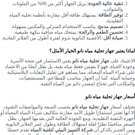
تنقية عالية الجودة
: يزيل الجهاز أكثر من 99% من الملوثات
والشوائب.
توفير الطاقة
: يستهلك طاقة أقل مقارنة بأنظمة تحلية المياه
التقليدية.
تصميم مدمج
: يناسب الاستخدام المنزلي والمكتبي بسهولة.
تحسين الطعم والرائحة
: يمنحك مياه صافية بنكهة طبيعية.
صيانة أقل
: الأغشية النانوية تدوم لفترة أطول من الفلاتر العادية.
لماذا يعتبر جهاز تحلية مياه نانو الخيار الأمثل؟
الاعتماد على
جهاز تحلية مياه نانو
يعني الاستثمار في صحة الأسرة
وجودة الحياة. فهو لا يضمن فقط مياه نقية، بل يقلل أيضًا من الاعتماد
على شراء المياه المعبأة، مما يساهم في تقليل النفايات البلاستيكية
وحماية البيئة. كما أن الجهاز مناسب للمطاعم، المستشفيات،
والمكاتب التي تحتاج لمصدر دائم من المياه النقية.
أسعار جهاز تحلية مياه نانو
تختلف أسعار
جهاز تحلية مياه نانو
بحسب السعة والمواصفات التقنية،
إلا أنها تعتبر استثمارًا طويل الأمد مقارنة بتكاليف شراء المياه المعبأة أو
أجهزة التنقية التقليدية. ومع الجودة العالية التي يقدمها الجهاز، يظل
السعر منافسًا نظرًا لقلة استهلاك الطاقة وطول عمر الفلاتر النانوية.
ومن الجدير بالذكر أن
شركة التمييز البيئي لتقنية المياه
تقدم خصمًا