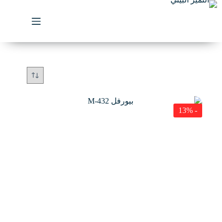
لتجاوز
لى
لمحتوى
- 13%