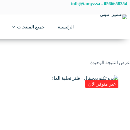
لتجاوز
info@tamyz.sa
-
0566658354
لى
لمحتوى
الرئيسية
جميع المنتجات
عرض النتيجة الوحيدة
غير متوفر الآن