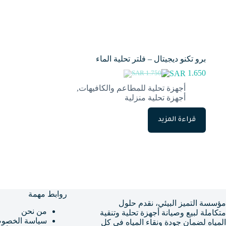
برو تكنو ديجيتال – فلتر تحلية الماء
1.650
1.750
السعر
السعر
الحالي
الأصلي
أجهزة تحلية للمطاعم والكافيهات
,
هو:
هو:
أجهزة تحلية منزلية
1.750.
1.650.
قراءة المزيد
روابط مهمة
مؤسسة التميز البيئي، نقدم حلول
من نحن
متكاملة لبيع وصيانة أجهزة تحلية وتنقية
سياسة الخصوص
المياه لضمان جودة ونقاء المياه في كل