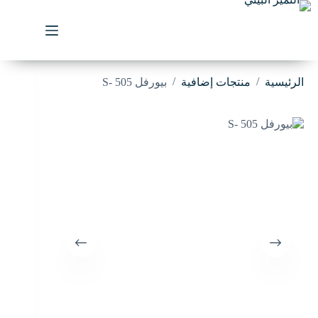
لتجاوز
لى
لمحتوى
/
/
الرئيسية
منتجات إضافية
بيورفل S- 505