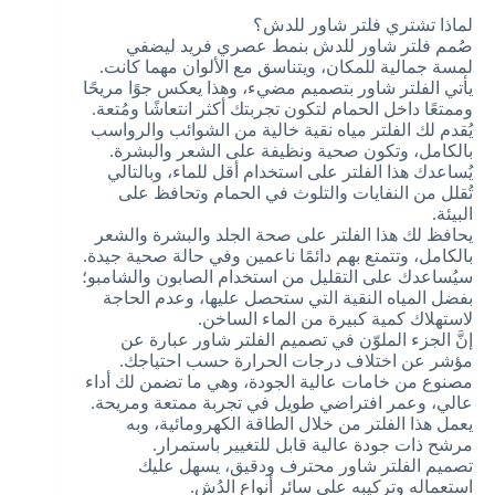
لماذا تشتري فلتر شاور للدش؟
صُمم فلتر شاور للدش بنمط عصري فريد ليضفي
لمسة جمالية للمكان، ويتناسق مع الألوان مهما كانت.
يأتي الفلتر شاور بتصميم مضيء، وهذا يعكس جوًا مريحًا
وممتعًا داخل الحمام لتكون تجربتك أكثر انتعاشًا ومُتعة.
يُقدم لك الفلتر مياه نقية خالية من الشوائب والرواسب
بالكامل، وتكون صحية ونظيفة على الشعر والبشرة.
يُساعدك هذا الفلتر على استخدام أقل للماء، وبالتالي
تُقلل من النفايات والتلوث في الحمام وتحافظ على
البيئة.
يحافظ لك هذا الفلتر على صحة الجلد والبشرة والشعر
بالكامل، وتتمتع بهم دائمًا ناعمين وفي حالة صحية جيدة.
سيُساعدك على التقليل من استخدام الصابون والشامبو؛
بفضل المياه النقية التي ستحصل عليها، وعدم الحاجة
لاستهلاك كمية كبيرة من الماء الساخن.
إنَّ الجزء الملوّن في تصميم الفلتر شاور عبارة عن
مؤشر عن اختلاف درجات الحرارة حسب احتياجك.
مصنوع من خامات عالية الجودة، وهي ما تضمن لك أداء
عالي، وعمر افتراضي طويل في تجربة ممتعة ومريحة.
يعمل هذا الفلتر من خلال الطاقة الكهرومائية، وبه
مرشح ذات جودة عالية قابل للتغيير باستمرار.
تصميم الفلتر شاور محترف ودقيق، يسهل عليك
استعماله وتركيبه على سائر أنواع الدُش.