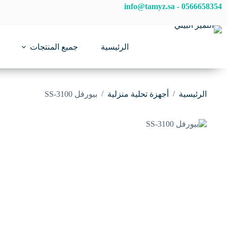
لتجاوز
info@tamyz.sa
-
0566658354
لى
لمحتوى
الرئيسية
جميع المنتجات
/
/
الرئيسية
أجهزة تحلية منزلية
بيورفل SS-3100