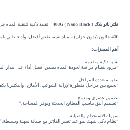
فلتر نانو بلاك 400G ( Nano-Black )
– تقنية ذكية لتنقية المياه ف
400 جالون (بدون خزان) – مياه نقية، طعم أفضل، وأداء عالي بلمسة واحدة
أهم المميزات:
تقنية ذكية متقدمة
“مزود بنظام مراقبة لجودة المياه يضمن أفضل أداء على مدار الس
تنقية متعددة المراحل
“يجمع بين مراحل متطورة لإزالة الشوائب، الأملاح، والبكتيريا بكفا
تصميم عصري ومدمج
“تصميم أنيق يناسب المطابخ الحديثة ويوفر المساحة.”
سهولة الاستخدام والصيانة
“نظام ذكي ينبهك بمواعيد تغيير الفلاتر مع صيانة سهلة وبسيطة.”