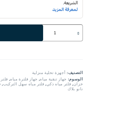
كمية
بيورفل
SS-
3100
التصنيف:
أجهزة تحلية منزلية
الوسوم:
جهاز تنقية مياه
,
جهاز فلترة مياه
,
فلتر مياه
خزان
,
فلتر مياه ذكي
,
فلتر مياه سهل التركيب
,
ف
نانو بلاك