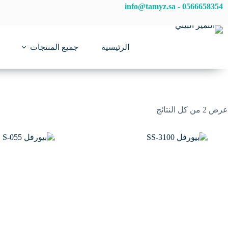
لتجاوز
info@tamyz.sa
-
0566658354
لى
لمحتوى
الرئيسية
جميع المنتجات
عرض ⁦2⁩ من كل النتائج