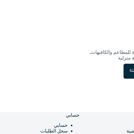
ة للمطاعم والكافيهات
,
 منزلية
لة
حسابي
حسابي
ية
سجل الطلبات