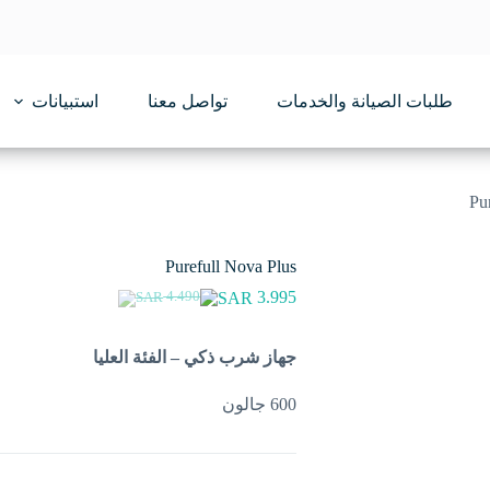
طلبات الصيانة والخدمات
تواصل معنا
استبيانات
Pu
Purefull Nova Plus
3.995
4.490
السعر
السعر
الحالي
الأصلي
هو:
هو:
جهاز شرب ذكي – الفئة العليا
4.490.
3.995.
600 جالون