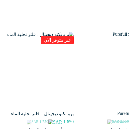
غير متوفر الآن
Purefu
برو تكنو ديجيتال – فلتر تحلية الماء
1.650
2.55
1.750
سعر
سعر
السعر
السعر