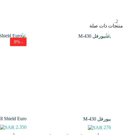
منتجات ذات صلة
- 8%
ll Shield Euro
بيورفل M-430
2.350
276
0
ال
ال