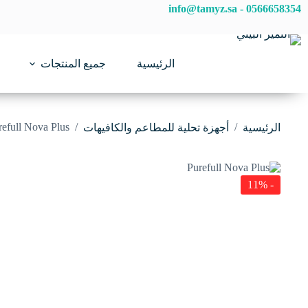
لتجاوز
info@tamyz.sa
-
0566658354
لى
لمحتوى
الرئيسية
جميع المنتجات
refull Nova Plus
/
/
الرئيسية
أجهزة تحلية للمطاعم والكافيهات
- 11%